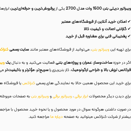
ویبراتور دریلی بتن 1500 وات مدل 2700
یکی از
پرفروش‌ترین و حرفه‌ای‌ترین
ابزارها
✔
امکان خرید آنلاین از فروشگاه‌های معتبر
✔
گارانتی اصالت و کیفیت کالا
✔
پشتیبانی فنی برای مشاوره قبل از خرید
برای تهیه این
ویبراتور بتن
، می‌توانید از فروشگاه‌های معتبر مانند
سایت رسمی
کنزا
اگر در حوزه
ساخت‌وساز، عمران و پروژه‌های بتنی
فعالیت می‌کنید و به دنبال
یک
ویبر
فرکانس لرزش بالا و طراحی ارگونومیک
، کار بتن‌ریزی را
سریع‌تر، مؤثرتر و باکیفیت‌تر
می‌
برای خرید این محصول همین حالا به نمایندگی های رسمی
کنزاکس
یا فروشگاه های
برای دیدن دیگر محصولات
ابزار
برقی
،
ویبراتور برقی
و
ویبراتور بتن
به صفحات مربوطه م
در صورت داشتن هرگونه سوال در مورد محصول و یا نحوه خرید محصول با مراج
بیشتر از شرکت کنزاکس میتوانید به صفحه
درباره ما
مراجعه کنید.