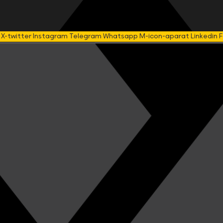
X-twitter
Instagram
Telegram
Whatsapp
M-icon-aparat
Linkedin
F