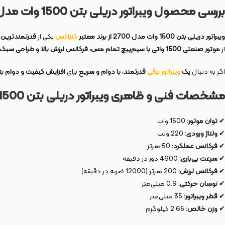
بررسی محصول ویبراتور دریلی بتن 1500 وات مدل 2700
ویبراتور دریلی بتن 1500 وات مدل 2700 از برند معتبر
کنزاکس
یکی از
قدرتمندترین و
از
موتور صنعتی 1500 واتی با سیم‌پیچ تمام مس، فرکانس لرزش بالا و طراحی سبک و ارگونومیک
اگر به دنبال
یک
ویبراتور برقی
قدرتمند، با دوام و سریع
برای
افزایش کیفیت و دوام ب
مشخصات فنی و ظاهری ویبراتور دریلی بتن 1500 وات مدل 2700
✔
توان موتور:
1500 وات
✔
ولتاژ ورودی:
220 ولت
✔
فرکانس عملکرد:
50 هرتز
✔
سرعت بی‌باری:
4600 دور در دقیقه
✔
فرکانس لرزش:
200 هرتز (12000 ضربه در دقیقه)
✔
نوسان حرکتی:
0.9 میلی‌متر
✔
قطر ویبراتور:
35 میلی‌متر
✔
وزن خالص:
2.65 کیلوگرم