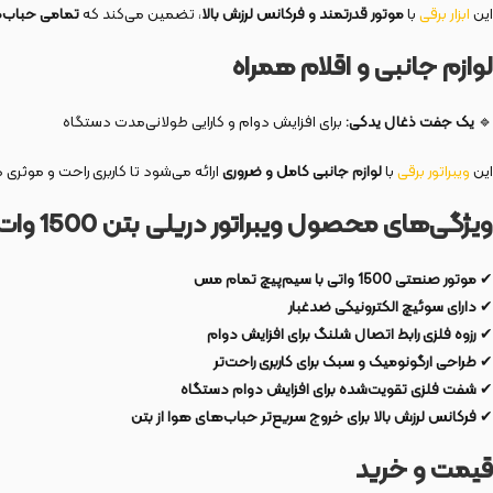
این
ابزار برقی
با
موتور قدرتمند و فرکانس لرزش بالا
، تضمین می‌کند که
تمامی حباب‌
لوازم جانبی و اقلام همراه
🔹
یک جفت ذغال یدکی:
برای افزایش دوام و کارایی طولانی‌مدت دستگاه
این
ویبراتور برقی
با
لوازم جانبی کامل و ضروری
ارائه می‌شود تا کاربری راحت و موثری 
ویژگی‌های محصول ویبراتور دریلی بتن 1500 وات مدل 2700
✔
موتور صنعتی 1500 واتی با سیم‌پیچ تمام مس
✔
دارای سوئیچ الکترونیکی ضدغبار
✔
رزوه فلزی رابط اتصال شلنگ برای افزایش دوام
✔
طراحی ارگونومیک و سبک برای کاربری راحت‌تر
✔
شفت فلزی تقویت‌شده برای افزایش دوام دستگاه
✔
فرکانس لرزش بالا برای خروج سریع‌تر حباب‌های هوا از بتن
قیمت و خرید