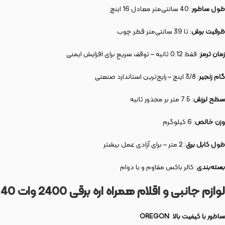
طول ساطور
: 40 سانتی‌متر معادل 16 اینچ
ظرفیت برش
: تا 39 سانتی‌متر قطر چوب
زمان ترمز
: فقط 0.12 ثانیه – توقف سریع برای افزایش ایمنی
گام زنجیر
: 3/8 اینچ – رایج‌ترین استاندارد صنعتی
سطح لرزش
: 7.5 متر بر مجذور ثانیه
وزن خالص
: 6 کیلوگرم
طول کابل برق
: 2 متر – برای آزادی عمل بیشتر
بسته‌بندی
: کالر باکس مقاوم و با دوام
لوازم جانبی و اقلام همراه اره برقی 2400 وات 40 سانت مدل 3924
ساطور با کیفیت بالا OREGON