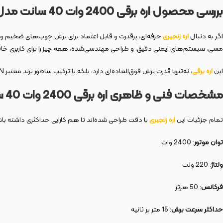
بررسی محصول اره برقی 2400 وات 40 سانت مدل 3924
اگر به دنبال
اره زنجیری
حرفه‌ای، پرقدرت و قابل اعتماد برای برش چوب‌های ضخیم 
مسی، سیستم‌های ایمنی دقیق، و طراحی مهندسی‌شده، همه چیز را برای کاربری خان
این
اره برقی
، نه‌تنها قدرت برش فوق‌العاده‌ای دارد، بلکه با ترکیب ساطور برند معتبر OREGON، سیستم روغن‌کاری خودکار، و فناوری تعویض زنجیر بدون نیاز به ابزار، تجربه‌ای روان، ایمن و سریع را فراهم می‌کند.
مشخصات فنی و ظاهری اره برقی 2400 وات 40 سانت مدل 3924
تمام جزئیات این
اره زنجیری
با دقت طراحی شده‌اند تا هم کارایی حداکثری داشته با
توان موتور
: 2400 وات
ولتاژ
: 220 ولت
فرکانس
: 50 هرتز
حداکثر سرعت برش
: 15 متر بر ثانیه