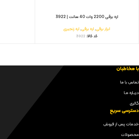
اره برقی 2200 وات 40 سانت | 3922
ابزار برقی
,
اره برقی
,
اره زنجیری
کد کالا:
3922
با مخاطبان
تماس با ما
دربـاره مـا
گالری
دسترسی سریع
خدمات پس از فروش
محصولات