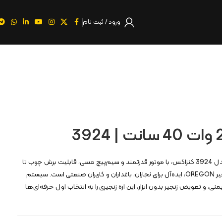
ورود / ثبت نام
اره برقی 2400 وات 40 سانت مدل 3924 کنزاکس، با موتور قدرتمند و سیم‌پیچ مسی، قابلیت برش چوب تا
قطر 39 سانتی‌متر و ساطور و زنجیر OREGON، ایده‌آل برای نجاران، باغداران و کاربران صنعتی است. سیستم
منی، و تعویض زنجیر بدون ابزار، این اره زنجیری را به انتخاب اول حرفه‌ای‌ها