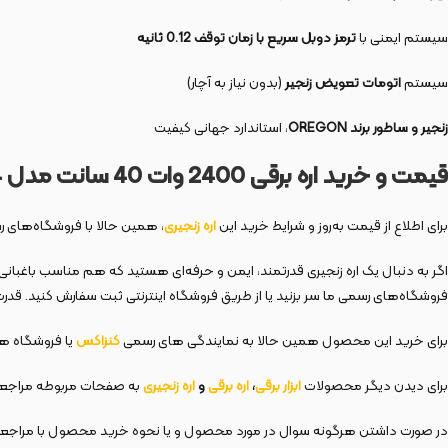
سیستم ایمنی با
ترمز دوبل سریع با زمان توقف 0.12 ثانیه
سیستم
اتومات تعویض زنجیر
(بدون نیاز به آچار)
زنجیر و ساطور برند OREGON
، استاندارد جهانی کیفیت
قیمت و خرید اره برقی 2400 وات 40 سانت مدل 3924
برای اطلاع از قیمت به‌روز و شرایط خرید این
اره زنجیری
، همین حالا با فروشگاه‌های 
اگر به دنبال یک اره زنجیری قدرتمند، ایمن و حرفه‌ای هستید که هم مناسب باغبان
فروشگاه‌های رسمی ما سر بزنید یا از طریق فروشگاه اینترنتی ثبت سفارش کنید. قدرت،
برای خرید این محصول همین حالا به نمایندگی های رسمی
کنزاکس
یا فروشگاه های
برای دیدن دیگر محصولات
ابزار برقی
،
اره برقی
و
اره زنجیری
به صفحات مربوطه مراجعه
در صورت داشتن هرگونه سوال در مورد محصول و یا نحوه خرید محصول با مراجع