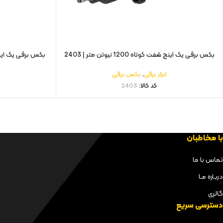
بکس برقی یک اینچ شفت کوتاه 1200 نیوتن متر | 2403
بکس برقی یک اینچ شفت بلند 
ابزار برقی
,
بکس برقی
کد کالا:
2403
با مخاطبان
تماس با ما
دربـاره مـا
گالری
دسترسی سریع