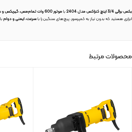
بکس برقی 3/4 اینچ کنزاکس مدل 2404
با
موتور 600 وات تمام‌مس، گیربکس و سیستم ضربه‌زن دوچکشه، گشتاور 550 نیوتن‌متر، پوسته آلومینیومی دایکاست و سوکت‌های Cr-Mo
ابزاری هستید که بدون نیاز به کمپرسور، پیچ‌های سنگین را با
سرعت، ایمنی و دوام
با
محصولات مرتبط