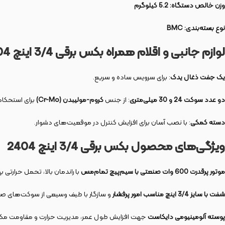
وزن خالص دستگاه:
5.2 کیلوگرم
نوع بسته‌بندی:
BMC
لوازم جانبی و اقلام همراه بکس برقی 3/4 اینچ 2404
یک جفت ذغال یدک
: برای سرویس ساده و سریع.
دو عدد سوکت 24 و 30 میلی‌متری
: از جنس
کروم-مولیبدن (Cr-Mo)
برای استحکام 
دسته کمکی
: با نصب آسان برای افزایش کنترل در موقعیت‌های دشوار.
ویژگی‌های محصول بکس برقی 3/4 اینچ 2404
موتور پرقدرت 600 وات صنعتی با سیم‌پیچ تمام‌مس
با راندمان بالا، تحمل حرارتی ب
شفت با سایز 3/4 اینچ مناسب امور پرفشار
و سازگار با طیف وسیعی از سوکت‌های ص
پوسته آلومینیومی دایکاست
جهت افزایش طول عمر، مدیریت حرارت و مقاومت مکا