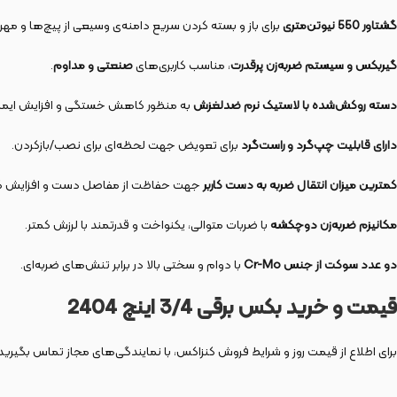
گشتاور 550 نیوتن‌متری
برای باز و بسته کردن سریع دامنه‌ی وسیعی از پیچ‌ها و مهره
گیربکس و سیستم ضربه‌زن پرقدرت
، مناسب کاربری‌های
صنعتی و مداوم
.
دسته روکش‌شده با لاستیک نرم ضدلغزش
به منظور کاهش خستگی و افزایش ایمنی 
دارای قابلیت چپ‌گرد و راست‌گرد
برای تعویض جهت لحظه‌ای برای نصب/بازکردن.
کمترین میزان انتقال ضربه به دست کاربر
جهت حفاظت از مفاصل دست و افزایش کن
مکانیزم ضربه‌زن دوچکشه
با ضربات متوالی، یکنواخت و قدرتمند با لرزش کمتر.
دو عدد سوکت از جنس Cr-Mo
با دوام و سختی بالا در برابر تنش‌های ضربه‌ای.
قیمت و خرید بکس برقی 3/4 اینچ 2404
برای اطلاع از قیمت روز و شرایط فروش کنزاکس، با نمایندگی‌های مجاز تماس بگیرید 