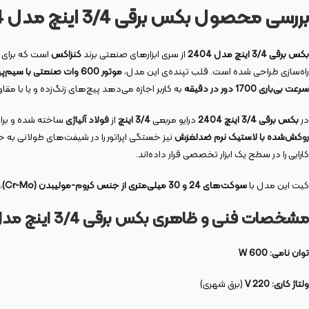
بررسی محصول بکس برقی 3/4 اینچ مدل 2404
بکس برقی 3/4 اینچ مدل 2404
از سری ابزارهای صنعتی برند
کنزاکس
است که برای ب
راه‌سازی طراحی شده است. قلب تپنده‌ی این مدل،
موتور 600 وات صنعتی با سیم‌پیچ تمام‌مس
سرعت بی‌باری 1700 دور در دقیقه
به کاربر اجازه می‌دهد پیچ‌های زنگ‌زده و یا با مقاوم
در
بکس برقی 3/4 اینچ 2404
درایو مربعی
3/4 اینچ
از
فولاد آلیاژی
ساخته شده و برای
روکش‌شده با لاستیک نرم ضدلغزش
نیز خستگی اپراتور را در شیفت‌های طولانی به ح
کارایی را در سطح یک ابزار تخصصی قرار داده‌اند.
کیت این مدل با
سوکت‌های 24 و 30 میلی‌متری از جنس کروم-مولیبدن (Cr-Mo)
،
مشخصات فنی و ظاهری بکس برقی 3/4 اینچ مدل 2404
توان نامی:
600 W
ولتاژ کاری:
220 V
(برق شهری)