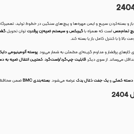
از و بسته‌کردن سریع و ایمن مهره‌ها و پیچ‌های سنگین در خطوط تولید، تعمیرگاه
است که همراه با
گیربکس و سیستم ضربه‌زن پرقدرت
توان تحویل
گشتاور 550
ت بالا را با کنترل کامل باز یا بسته کند.
 کارهای پرفشار و مداوم گزینه‌ای مطمئن به شمار می‌رود.
پوسته آلومینیومی دای
داقل می‌رساند. از سوی دیگر،
قابلیت چپ‌گرد/راست‌گرد
،
کمترین انتقال ضربه به دس
دسته کمکی
و
یک جفت ذغال یدک
عرضه می‌شود.
بسته‌بندی BMC
ضمن محافظت به