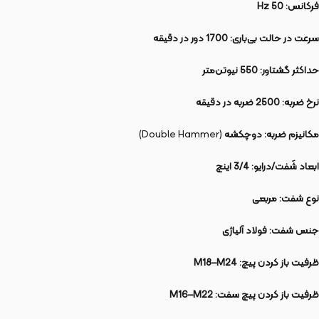
فرکانس:
50 Hz
سرعت در حالت بی‌باری:
1700 دور در دقیقه
حداکثر گشتاور:
550 نیوتن‌متر
نرخ ضربه:
2500 ضربه در دقیقه
مکانیزم ضربه:
دوچکشه
(Double Hammer)
ابعاد شَفت/درایو:
3/4 اینچ
نوع شفت:
مربعی
جنس شفت:
فولاد آلیاژی
ظرفیت باز کردن پیچ:
M18–M24
ظرفیت باز کردن پیچ سفت:
M16–M22