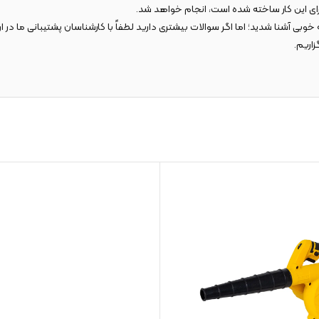
 برای این کار ساخته شده است، انجام خواهد شد.
ین متن با مشخصات عمومی و فنی بلوور برقی 680 وات کنزاکس مدل 5655 به خوبی آشنا شدید؛ اما اگر سوالات بیشتری دارید لط
اریم.