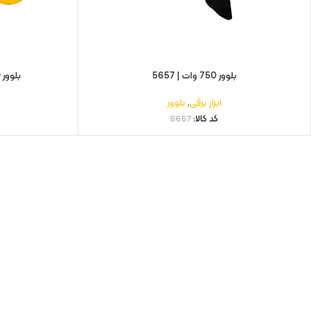
بلوور 750 وات | 5657
بلوور 600 وات دیمر دار | 5656
ابزار برقی
,
بلوور
کد کالا:
5657