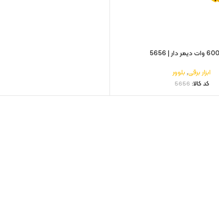
ابزار برقی
,
بلوور
کد کالا:
5656