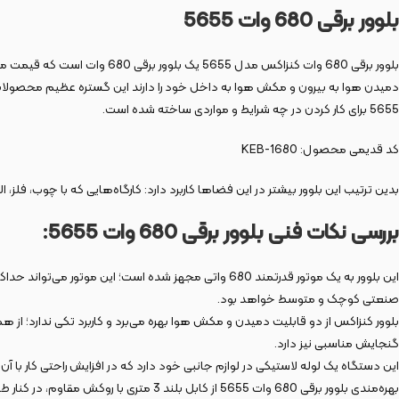
بلوور برقی 680 وات 5655
بلوور برقی 680 وات کنزاکس م
5655 برای کار کردن در چه شرایط و مواردی ساخته شده است.
کد قدیمی محصول: KEB-1680
بدین ترتیب این بلوور بیشتر در این فضاها کاربرد دارد: کارگاه‌هایی که با چوب، فلز، 
بررسی نکات فنی بلوور برقی 680 وات 5655:
صنعتی کوچک و متوسط خواهد بود.
بلوور کنزاکس از دو قابلیت دمیدن و مکش هوا بهره می‌برد و کاربرد تکی ندارد؛ از
گنجایش مناسبی نیز دارد.
این دستگاه یک لوله لاستیکی در لوازم جانبی خود دارد که در افزایش راحتی کار با آ
بهره‌مندی بلوور برقی 680 وات 5655 از کابل بلند 3 متری با روکش مقاوم، در کنار طراحی مناسب بدنه آن که به حفظ تعادل دستگاه بر روی سطوح مختلف کمک می‌کند، باعث شده تا کار با آن بسیار ساده و کم‌ریسک باشد.