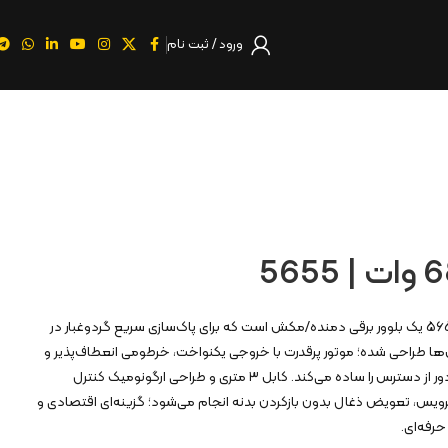
ورود / ثبت نام
بلوور برقی 680 وات کنزاکس ۵۶۵۵ یک بلوور برقی دمنده/مکش است که برای پاک‌سازی سریع گردوغبار در
واحدهای IT و کارواش‌ها طراحی شده؛ موتور پرقدرت با خروجی یکنواخت، خرطومی انعطاف‌پذیر و
کیسه جمع‌آوری، تمیزکاری نقاط دور از دسترس را ساده می‌کند. کابل ۳ متری و طراحی ارگونومیک کنترل
س، تعویض ذغال بدون بازکردن بدنه انجام می‌شود؛ گزینه‌ای اقتصادی و
حرفه‌ای.