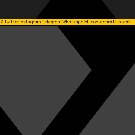
X-twitter
Instagram
Telegram
Whatsapp
M-icon-aparat
Linkedin
F