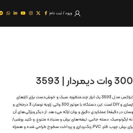
ورود / ثبت نام
فرز همه کاره 300 وات دیمردار کنزاکس مدل 3593 یک ابزار چندمنظوره، سبک و خوش‌دست برای کارهای
فنی و حرفه‌ای در نجاری، نصب، بازسازی و DIY است. این دستگاه با موتور 300 واتی، زاویه نوسان 3 درجه‌ای و
عت قابل تنظیم (تا 23000 نوسان در دقیقه) عملکردی دقیق و روان ارائه می‌دهد. از دیگر ویژگی‌های آن
ه ارگونومیک، دسته جانبی، تیغه‌های برش و سنباده متنوع، و کلید روشن/
خاموش بزرگ اشاره کرد. این ابزار برای برش چوب، فلز، PVC، رنگ‌برداری و پرداخت سطوح طراحی شده و همراه