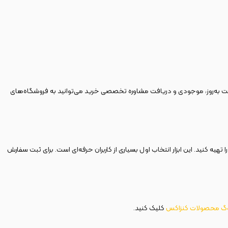
ز قیمت به‌روز، موجودی و دریافت مشاوره تخصصی خرید می‌توانید به فروشگاه‌های
گر به دنبال ابزاری همه‌کاره، قدرتمند و مطمئن برای انجام کارهای فنی روزمره یا حرفه‌ای خود هستید، همین حالا فرز همه کاره 300 وات دیمردار کنزاکس مدل 3593 را تهیه کنید. این ابزار انتخاب اول بسیاری از کاربران حرفه‌ای است. برای ثبت سفارش
وگ محصولات کنزاکس
کلیک کنید.