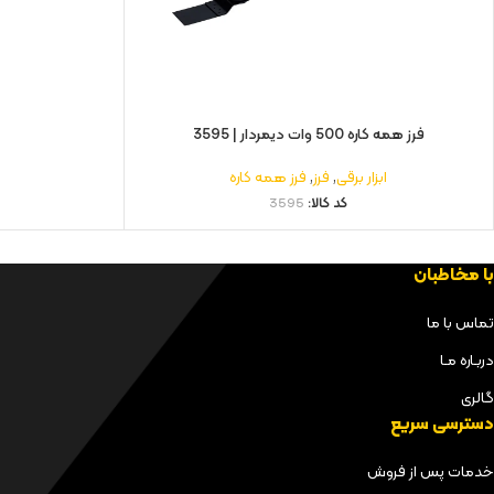
فرز همه کاره 500 وات دیمردار | 3595
ابزار برقی
,
فرز
,
فرز همه کاره
کد کالا:
3595
با مخاطبان
تماس با ما
دربـاره مـا
گالری
دسترسی سریع
خدمات پس از فروش