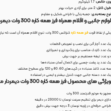
وزن خالص:
1.7 کیلوگرم
طول کابل:
2 متر، برای آزادی حرکت بهتر
نوع بسته‌بندی:
جعبه رنگی با طراحی شکیل و مقاوم
لوازم جانبی و اقلام همراه فرز همه کاره 300 وات دیمردار مدل 3593
یکی از نقاط قوت
فرز همه کاره
کنزاکس 300 وات، تنوع اقلام همراه آن است که نیاز کاربران را در هنگام استفاده برطرف می‌کند. اقلام همراه شامل:
یک عدد آچار آلن برای نصب و تعویض قطعات
یک عدد کاردک مناسب برای رنگ‌برداری و تمیزکاری
دو عدد تیغه مستقیم بر جهت برش
یک عدد پد پشت چسبی برای اتصال آسان سنباده‌ها
سه عدد کاغذ سنباده در گریدهای 60، 80 و 120 برای سطوح مختلف
یک عدد دسته جانبی جهت کنترل بیشتر و ایمنی در استفاده
ویژگی های محصول فرز همه کاره 300 وات دیمردار مدل 3593
مجهز به موتور قدرتمند 300 وات
دارای دیمر برای تنظیم سرعت نوسان تا 23000 در دقیقه
طراحی حرفه‌ای در زاویه نوسان 3 درجه جهت برش دقیق