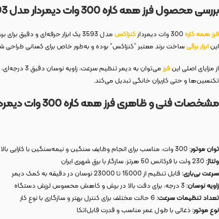
بررسی محصول فرز همه کاره 300 وات دیمردار مدل 3593
فرز همه کاره
300 وات دیمردار
کنزاکس
مدل 3593 یک ابزار حرفه‌ای و دقیق
این
ابزار برقی
ساخت برند معتبر “کنزاکس” بوده و به‌طور خاص برای کسانی طراحی شده که به دنبا
از مزایای اصلی این
فرز
می‌توان به د
تکنسین‌ها و حتی کاربران خانگی تبدیل می‌کند.
مشخصات فنی و ظاهری فرز همه کاره 300 وات دیمردار مدل 3593
توان موتور:
300 وات، مناسب برای انجام وظایف سنگین و نیمه‌سنگین با کارایی بالا
ولتاژ:
230 ولت با فرکانس 50 هرتز، سازگار با برق شهری ایران
سرعت بی‌باری:
قابل تنظیم از 15000 تا 23000 نوسان در دقیقه به کمک دیمر
زاویه نوسان:
3 درجه، برای دقت بالا در برش و کاهش محسوس لرزش دستگاه
تعداد تنظیمات سرعت:
6 حالت مختلف برای کنترل بهتر و سازگاری با نوع کار
نوع موتور:
ذغالی با طول عمر مناسب و قدرت قابل‌اتکا