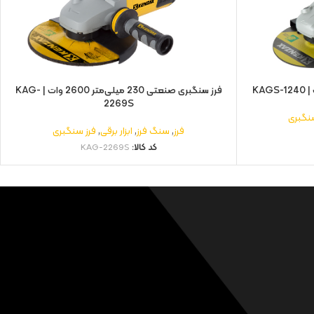
فرز سنگبری صنعتی 230 میلی‌متر 2600 وات | KAG-
2269S
سنگبری
فرز
,
سنگ فرز
,
ابزار برقی
,
فرز سنگبری
کد کالا:
KAG-2269S