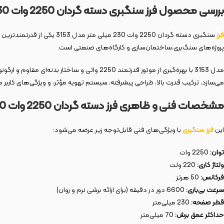
بررسی محصول فرز سنگبری دسته گردان 2250 وات 230 میلی متر مدل 3153
فرز
سنگبری دسته گردان 2250 وات 230 میلی متر مدل 3153 یکی از قدرتمندترین و حرفه‌ای‌ترین دستگاه‌های سنگ‌بری تولید شده توسط برند معتبر
پروژه‌های سنگ‌بری،ساختمان‌سازی و کارگاه‌های صنعتی است.
مدل 3153 با بهره‌گیری از موتور قدرتمند 2250 واتی و ساختار بدنه‌ای مقاوم و ارگونومیک، برای انجام برش‌های طولانی مدت و پرقدرت در متریال‌هایی مانند سنگ مرمر، بتن، آجر طراحی شده است. آنچه این
می‌سازد، ترکیب قدرت بالا، طراحی پیشرفته، سیستم تهویه مؤثر، و ویژگی‌های کاربر
مشخصات فنی و ظاهری فرز دسته گردان 2250 وات 230 میلی متر مدل 3153
این
فرز سنگبری
با ویژگی‌های فنی قابل‌توجه زیر عرضه می‌شود:
توان:
2250 وات
ولتاژ کاری:
220 ولت
فرکانس:
50 هرتز
سرعت بی‌باری:
6600 دور در دقیقه (برای ارائه برشی نرم و روان)
قطر صفحه:
230 میلی‌متر
حداکثر عمق برش:
70 میلی‌متر