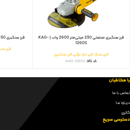
فرز سنگبری صنعتی 230 میلی‌متر 2600 وات | KAG-
فرز سنگبری 230 میلی‌ متر2300 وات | KAG-3233
1260S
فرز
,
سنگ
فرز
,
سنگ فرز
,
ابزار برقی
,
فرز سنگبری
کد کالا:
KAG-1260S
با مخاطبان
تماس با ما
دربـاره مـا
گالری
دسترسی سریع