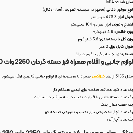
سایز شفت:
M14
نوع موتور:
ذغالی (مجهز به سیستم تعویض آسان ذغال)
طول ابزار:
476.3 میلی‌متر
ارتفاع و عرض ابزار:
هر دو 104 میلی‌متر
وزن خالص:
4.9 کیلوگرم
وزن کل با بسته‌بندی:
5.8 کیلوگرم
طول کابل برق:
2 متر
بسته‌بندی:
جعبه رنگی با کیفیت بالا
لوازم جانبی و اقلام همراه فرز دسته گردان 2250 وات 230 میلی متر مدل 3153
مدل 3153 از برند
کنزاکس
همراه با مجموعه‌ای از لوازم جانبی کاربردی ارائه می‌شود ک
یک عدد گارد محافظ صفحه برای ایمنی هنگام کار
یک عدد دسته جانبی با قابلیت نصب در سه موقعیت متفاوت
یک جفت ذغال یدک
یک عدد آچار مخصوص برای نصب و تعویض صفحه فرز
یک عدد آچار آلن