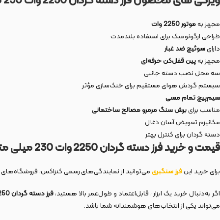
ویژگی های محصول فرز دسته گردان 2250 وات 230 میلی متر مدل 3153
مجهز به
موتور 2250 وات
طراحی ارگونومیک برای استفاده بلندمدت
دارای
سوئیچ ضد غبار
مجهز به
پین قفل‌کن حرفه‌ای
سه محل نصب دسته جانبی
سیستم گردش هوای مستقیم برای خنک‌سازی مؤثر
سیم‌پیچ تمام مسی
مناسب برای
برش سنگ مرمرو مصالح ساختمانی
مکانیزم تعویض آسان ذغال
دسته گردان برای کنترل بهتر
قیمت و خرید فرز دسته گردان 2250 وات 230 میلی متر مدل 3153
برای خرید این
فرز سنگبری
می‌توانید از نمایندگی‌های رسمی کنزاکس، فروشگاه‌های ابزا
اگر به‌دنبال خرید یک ابزار ، قابل‌اعتماد و طول‌عمر بالا هستید،
فرز دسته گردان 2250 وات 230 میلی متر مدل 3153 از برند کنزاکس
می‌تواند یکی از انتخاب‌های هوشمندانه شما باشد.