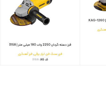
آهنگری
فرز دسته گردان 2250 وات 180 میلی متر | 3158
فرز
,
سنگ فرز
,
ابزار برقی
,
فرز آهنگری
کد کالا:
3158