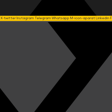
X-twitter
Instagram
Telegram
Whatsapp
M-icon-aparat
Linkedin
F