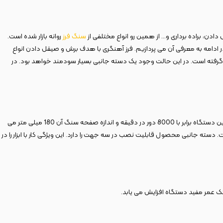
ادن، براده برداری و… از همین رو انواع مختلفی از
سنگ فرز
روانه بازار شده است.
ه در زمینه بخصوصی تولید شده‌ اند. یکی از بهترین نمونه‌ های موجود در بازار فرز آهنگری 180 میلی‌متر 2400 وات KAG-1240 است که در ادامه به معرفی آن می ‌پردازیم. فرز آهنگری با هدف برش و صیقل دادن انواع
ل گرفته است. در این حالت وجود یک دسته جانبی بسیار سودمند خواهد بود. در
180 میلی‌متر 2400 وات KAG-1240 مجهز به موتوری با توان 2400 وات، با ولتاژ 220-240 ولت و فرکانس 50 هرتز ساخته شده است. دور در حالت آزاد این دستگاه برابر با 8000 دور در دقیقه و اندازه صفحه سنگ آن 180 میلی متر می
، جلوگیری از لرزش و ضد تعریق بودن است. دسته جانبی محصول قابلیت نصب در سه جهت را دارد. این ویژگی کار با ابزار را در
 عمر مفید دستگاه افزایش می ‌یابد.