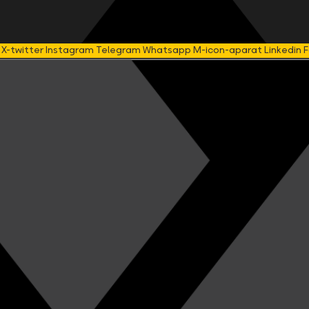
X-twitter
Instagram
Telegram
Whatsapp
M-icon-aparat
Linkedin
F