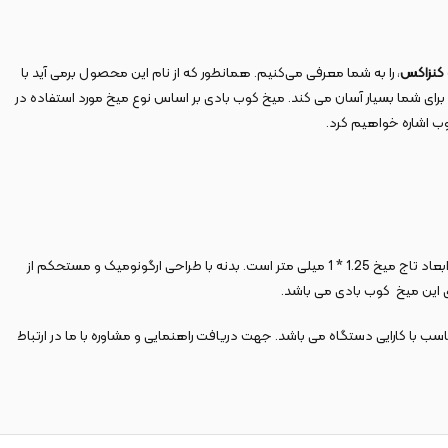
، را به شما معرفی می‌کنیم. همانطور که از نام این محصول برمی آید با
ا برای شما بسیار آسان می کند. میخ کوب بادی بر اساس نوع میخ مورد استفاده در
وب‌ اشاره خواهیم کرد.
میخ کوب بادی 5032 مجهز گیج سایز 18، با طول میخ 10-32 میلی متر و ظرفیت خشاب 100 میخ ساخته شده است. فشار مورد نیاز این میخکوب 70-100 PSI بوده و ابعاد تاج میخ 1.25 * 1 میلی متر است. بدنه با طراحی ارگونومیک و مستحکم از
اسب با کارایی دستگاه می باشد. جهت دریافت راهنمایی و مشاوره با ما در ارتباط