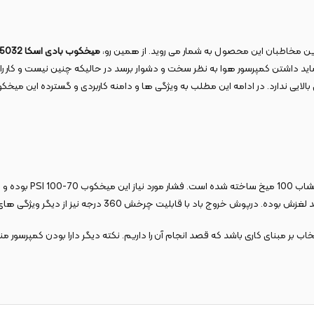
رین مخاطبان این محصول به شمار می روید. از همین رو،
میخکوب بادی اسکا 5032 کنزاکس
ند. شاید داشتن کمپرسور هوا به نظر سخت و دشوار برسد در حالیکه چنین نیست و کار ر
ی بالایی ندارد. در ادامه این مطلب به ویژگی ها و دامنه کاربردی و گسترده این میخک
یت چرخش 360 درجه نیز از دیگر ویژگی های این میخ کوب بادی می باشد.
ب بر مبنای کاری باشد که قصد انجام آن را داریم. نکته دیگر دارا بودن کمپرسور من