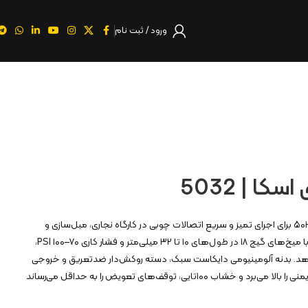
ورود / ثبت نام
ا | 5032
میخکوب بادی اسکا کنزاکس ۵۰۳۲ برای اجرای تمیز و سریع اتصالات چوبی در کارگاه نجاری، مبل‌سازی و
کابینت‌سازی ساخته شده است؛ با میخ‌های گیج ۱۸ در طول‌های ۱۰ تا ۳۲ میلی‌متر و فشار کاری ۷۰–۱۰۰ PSI،
د. بدنه آلومینیومی دایکاست سبک، دسته روکش‌دار ضدتعریق و خروجی
باد قابل‌چرخش ۳۶۰° کنترل و ایمنی را بالا می‌برد و خشاب ۱۰۰تایی، توقف‌های تعویض را به حداقل می‌رساند