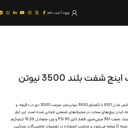
ورود / ثبت نام
بکس بادی یک اینچ شفت بلند 3500 نیوتن
بکس بادی 1 اینچ شفت بلند کنزاکس مدل 5101 با گشتاور 3500 نیوتن‌متر، سرعت 3000 دور در دقیقه، و
سته کردن پیچ‌های سخت در محیط‌های صنعتی طراحی شده است. این ابزار
حرفه‌ای دارای بدنه آلومینیومی سبک، شفت 361 میلی‌متری، فشار کاری 90 PSI و وزن متعادل 15.26 کیلوگرم
است. همراه با کوپلر، آچار آلن و دسته D عرضه می‌شود و مناسب استفاده در تعمیرات ماشین‌آلات سنگین،