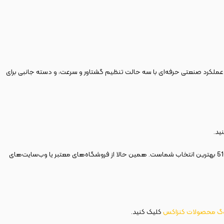
رای عملکرد صنعتی حرفه‌ای با سه حالت تنظیم گشتاور و سرعت، و دسته جانبی برای
ید.
اگر در جست‌وجوی یک بکس بادی صنعتی با عملکرد فوق‌العاده برای کارهای سخت و پرفشار هستید، بکس بادی یک اینچ شفت بلند 3500 نیوتن متر کنزاکس مدل 5101 بهترین انتخاب شماست. همین حالا از فروشگاه‌های معتبر یا وب‌سایت‌های
وگ محصولات کنزاکس
کلیک کنید.