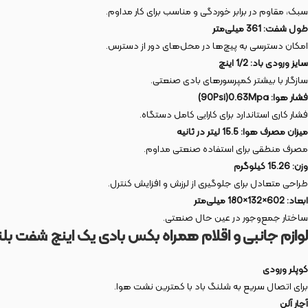
سبک، مقاوم در برابر خوردگی و مناسب برای کار مداوم.
طول شفت: 361 میلی‌متر
امکان دسترسی به پیچ‌ها در محل‌های دور از دسترس.
سایز ورودی باد: 1/2 اینچ
سازگار با بیشتر کمپرسورهای بادی صنعتی.
فشار هوا: 90Psi)0.63Mpa)
فشار کاری استاندارد برای کارایی کامل دستگاه.
میزان مصرف هوا: 15.5 لیتر در ثانیه
مصرف منطقی برای استفاده صنعتی مداوم.
وزن: 15.26 کیلوگرم
طراحی متعادل برای جلوگیری از لرزش و افزایش کنترل.
ابعاد: 602×132×180 میلی‌متر
ساختار جمع‌وجور در عین حال صنعتی.
لوازم جانبی و اقلام همراه بکس بادی یک اینچ شفت بلند 3500 نیوتن متر مدل 1
کوپلر ورودی
برای اتصال سریع به شلنگ باد با کمترین نشت هوا.
آچار آلن