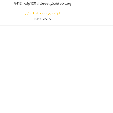
پمپ باد فندکی دیجیتال 120 وات | 5412
ابزار بادی
,
پمپ باد فندکی
کد کالا:
5412