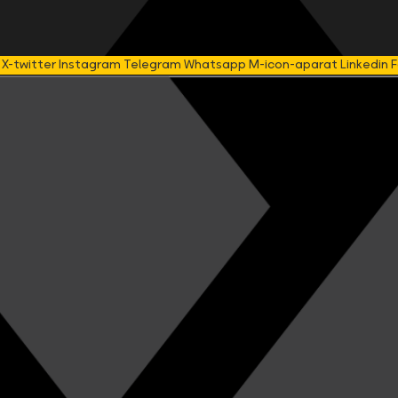
X-twitter
Instagram
Telegram
Whatsapp
M-icon-aparat
Linkedin
F