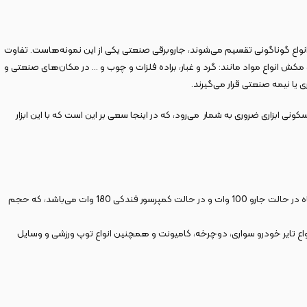
 انواع گوناگونی تقسیم می‌شوند، جاروبرقی صنعتی یکی از این نمونه‌هاست. تفاوت
 انواع مواد مانند: گرد و غبار، براده فلزات و چوب و … در مکان‌های صنعتی و
یا نیمه صنعتی قرار می‌گیرند.
ار یا منزل مسکونی ابزاری ضروری به شمار می‌رود، که در اینجا سعی بر این است که با این ابزار
کمپرسور باد فندکی و جارو KAVC-15 محصولی با کاربردهای مختلف و چند منظوره از شرکت کنزاکس است که با ولتاژ 12 ولت فندکی کار می‌کند. قدرت موتور این دستگاه در حالت جارو 100 وات و در حالت کمپرسور فندکی 180 وات می‌باشد، که حجم
دقیقه است. حداکثر جریان مصرفی حدود 15 آمپر است که مناسب برای باد کردن انواع تایر خودرو سواری، دوچرخه، کامیونت و همچنین انواع توپ ورزشی و وسایل