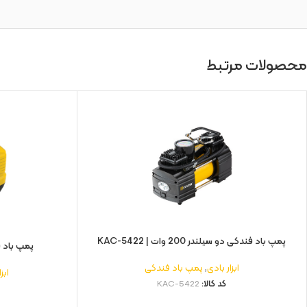
محصولات مرتبط
پمپ باد فندکی دو سیلندر 200 وات | KAC-5422
پمپ باد فن
ابزار بادی
,
پمپ باد فندکی
ابز
کد کالا:
KAC-5422