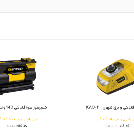
دکی و برق شهری | KAC-11
کمپرسور هوا فندکی 140 وات | 5413
ار بادی
,
پمپ باد فندکی
ابزار بادی
,
پمپ باد فندک
کد کالا:
KAC-11
کد کالا:
5413