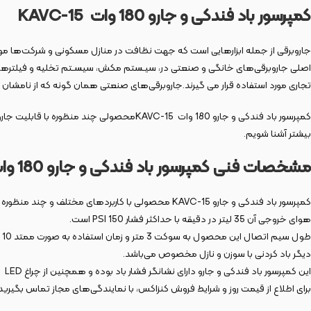
کمپرسور باد فندکی و جارو 180 وات
KAVC-15
جاروبرقی از جمله ابزارهایی است که جهت نظافت در منازل مسکونی و شرکت‌ها مورد ا
اصلی جاروبرقی‌های خانگی و صنعتی در، سیـستم مکش، سیسـتم تخلیه و فیلترهای م
تجاری مورد استفاده قرار می گیرند.جاروبرقی‌های صنعتی همان گونه که از نامشان 
کمپرسور باد فندکی و جارو 180 وات KAVC-15م
بیشتر آشنا شویم.
مشخصات فنی کمپرسور باد فندکی و جارو 180 وات مدل
هوای خروجی آن 35 لیتر در دقیقه با حداکثر فشار 150 PSI است.
دیگر باد کردنی با سوزن و نازل مخصوص می‌باشد.
این کمپرسور باد فندکی و جارو دارای نشانگر فشار باد بوده و همچنین از چراغ LED اضطراری نیز برخوردار است، که در سفر بسیار کاربردی است.
برای اطلاع از قیمت روز و شرایط فروش کنزاکس، با نمایندگی‌های مجاز تماس بگیرید 