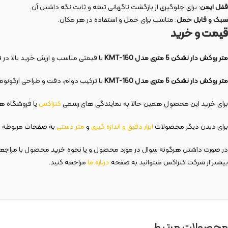
قفل ایمن
: برای جلوگیری از بازگشت ناگهانی تیغه و ثابت نگه داشتن آن.
سبک و قابل حمل
: مناسب برای حمل و استفاده در هر مکان.
قیمت و خرید
متر روکش دار نشکن 5 متری مدل KMT-150
با قیمتی مناسب و ارزش خرید بالا در 
متر روکش دار نشکن 5 متری مدل KMT-150
با ترکیب دوام، دقت و طراحی ارگونومیک
برای خرید این محصول همین حالا به نمایندگی های رسمی
کنزاکس
یا فروشگاه های
برای دیدن دیگر محصولات
ابزار دقیق و اندازه گیری
و
متر دستی
به صفحات مربوطه م
در صورت داشتن هرگونه سوال در مورد محصول و یا نحوه خرید محصول با مراجع
بیشتر از شرکت کنزاکس میتوانید به صفحه
درباره ما
مراجعه کنید.
محصولات مرتبط