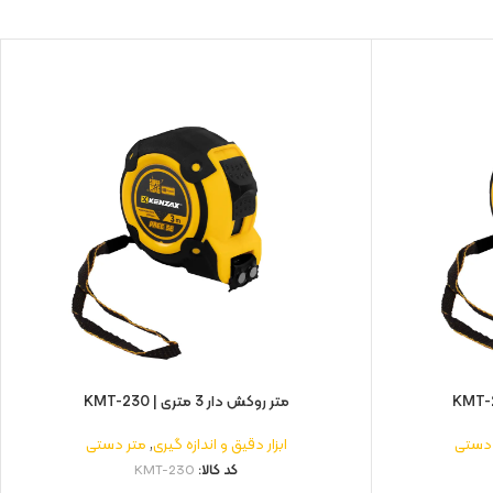
متر روکش دار 3 متری | KMT-230
 دستی
ابزار دقیق و اندازه گیری
,
متر دستی
کد کالا:
KMT-230