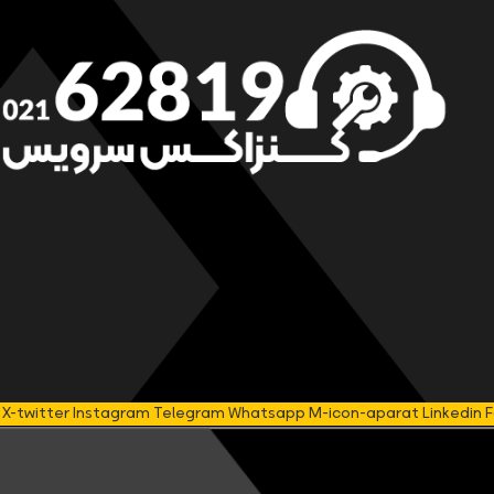
X-twitter
Instagram
Telegram
Whatsapp
M-icon-aparat
Linkedin
F