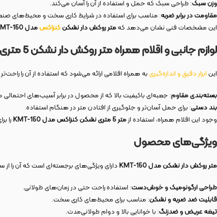
وزن سبک
: طراحی سبک که حمل و استفاده از آن را آسان می‌کند.
مقاومت در برابر ضربه
: مناسب برای استفاده در شرایط کاری سخت و محیط‌های صنع
این مشخصات فنی نشان می‌دهد که
متر روکش دار نشکن
کنزاکس
مدل KMT-150
لوازم جانبی و اقلام همراه متر روکش دار نشکن 5 متری مدل KMT-150
این
ابزار دقیق و اندازه‌گیری
به همراه اقلامی ارائه می‌شود که استفاده از آن را راحت‌تر
بسته‌بندی مقاوم
: جعبه‌ای باکیفیت بالا که از محصول در برابر آسیب‌های احتمالی
بند دستی
: برای حمل آسان‌تر و جلوگیری از افتادن متر در هنگام استفاده.
وجود این اقلام همراه، استفاده از
متر 5 متری نشکن کنزاکس مدل KMT-150
را برا
ویژگی‌های محصول
متر روکش دار نشکن مدل KMT-150
دارای ویژگی‌های برجسته‌ای است که آن را از سا
طراحی ارگونومیک و خوش‌دست
: استفاده راحت حتی در زمان‌های طولانی.
قابلیت ضد ضربه و نشکن
: مناسب برای محیط‌های کاری سخت.
تیغه عریض و ضدزنگ
: با خوانایی بالا و دوام طولانی‌مدت.