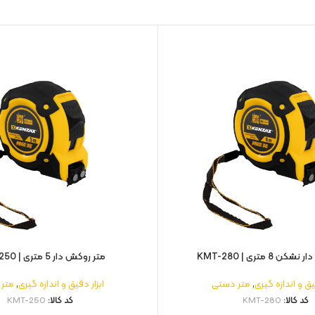
 8 متری | KMT-280
متر روکش دار 5 متری | KMT-250
یق و اندازه گیری
,
متر دستی
ابزار دقیق و اندازه گیری
,
متر
کد کالا:
KMT-280
کد کالا:
KMT-250