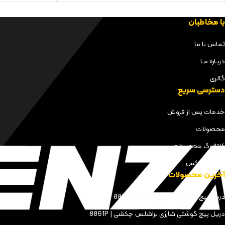
با مخاطبان
تماس با ما
دربـاره مـا
گالری
دسترسی سریع
خدمات پس از فروش
محصولات
کاتالوگ محصولات
مجله کنزاکس
آخرین محصولات
دریل پیچ گوشتی شارژی براشلس | 8898
دریل پیچ گوشتی شارژی براشلس چکشی | 8861P