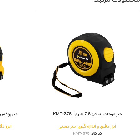
متر اتومات نشکن 7.5 متری | KMT-375
متر روکش دار نشکن
ابزار دقیق و اندازه گیری
,
متر دستی
ابزار دق
کد کالا:
KMT-375