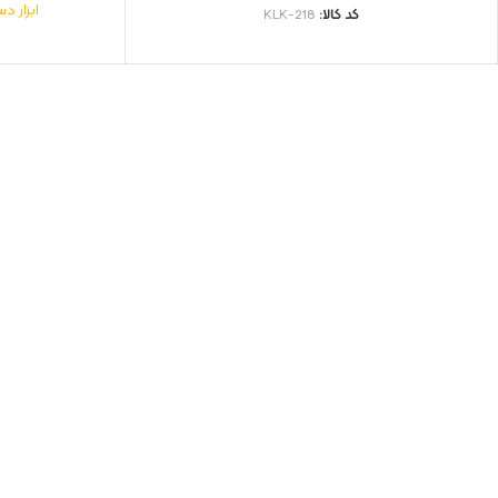
ابزار د
کد کالا:
KLK-218