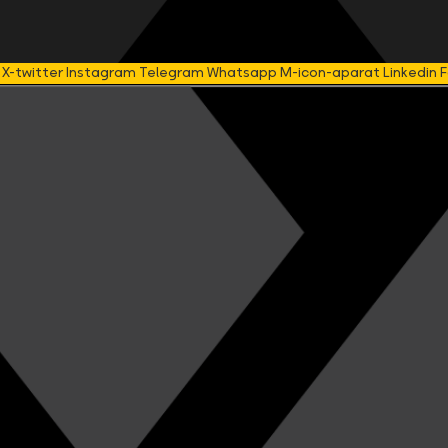
X-twitter
Instagram
Telegram
Whatsapp
M-icon-aparat
Linkedin
F