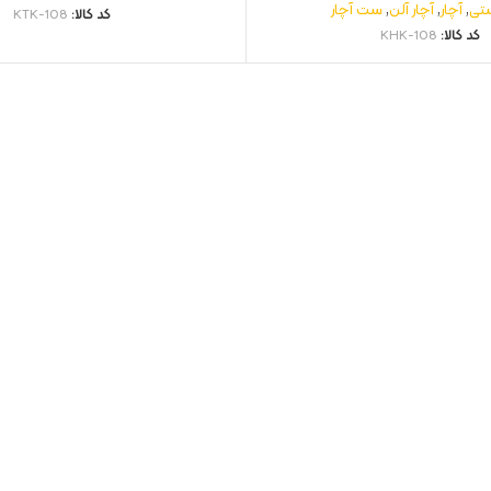
ستی
,
آچار
,
آچار آلن
,
ست آچار
کد کالا:
KTK-108
کد کالا:
KHK-108