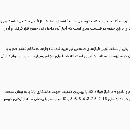
و موتور سیکلت، اجزا مختلف اتومبیل، دستگاه‌های صنعتی از قبیل ماشین لباسشویی،
‌ای دارای حفره در قسمت سری است که آچار آلن داخل این حفره قرار گرفته و آن را
یکی از سخت‌ترین آلیاژهای صنعتی نیز می‌باشد، تا آچارها هنگام فشار خم و یا
 توجه به تعداد آن در سایزهای استاندارد، ابزاری است که شما برای انجام بسیاری از امور می‌توانید از آن
این مجموعه ست آچار آلن ۱۸ عددی دارای یک جعبه نگهدارنده از جنس پلاستیک PVC جمع‌آوری شده که حمل‌ونقل آن را بسیار آسان می‌کند. این ست آچار از جنس کروم وانادیوم با آلیاژ فولاد S2 با بهترین کیفیت جهت ماندگاری بالا و به روش سخت
کاری شده و حرارت دیده تولید شده و دارای 9 عدد آلن ستاره‌ای سوراخ‌دار در سایزهای T10، T15، T20، T25، T27، T30، T40، T45 و T50 بوده و 9 عدد آلن شش گوش در اندازه‌های 1.5، 2، 2.5، 3، 4، 5، 6، 8 و 10 میلی‌متر با روکش بدنه از آبکاری کروم