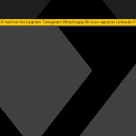
X-twitter
Instagram
Telegram
Whatsapp
M-icon-aparat
Linkedin
F