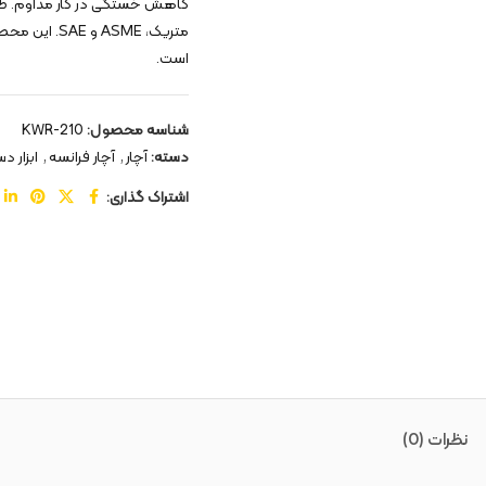
کاهش خستگی در کار مداوم. طرا
متریک، ASME
است.
شناسه محصول:
KWR-210
دسته:
آچار
,
آچار فرانسه
,
ابزار د
اشتراک گذاری:
نظرات (0)