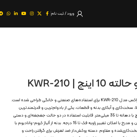
ورود / ثبت نام
ينچ | KWR-210
آچار فرانسه دو حالته 10 اینچ کنزاکس مدل KWR-210 برای استفاده‌های صنعتی و خانگی طراحی شده است.
سخت‌کاری و آبکاری بدنه و قطعات، یکی از بادوام‌ترین و قدرتمندترین
گزینه‌های بازار است. سایز 10 اینچ با دهانه تا 35 میلی‌متر. قابلیت استفاده در دو حالت جغجغه‌ای و دستی
با سوئیچ روی بدنه. فک بازشو پهن و مدرج با امکان تغییر زاویه فک تا 15 درجه. بدنه از آلیاژ کروم-وانادیوم با
خت‌کاری‌شده و مقاوم. دسته روکش‌دار ضد لغزش برای گرفتن راحت و