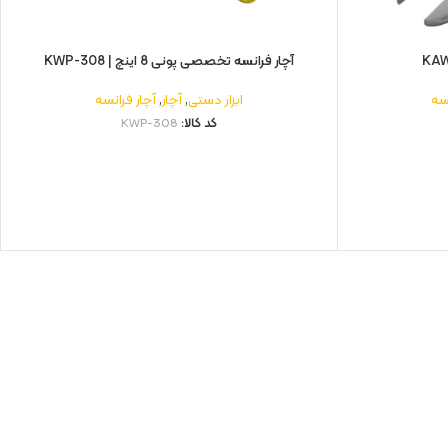
آچار فرانسه تخصصی پونی 8 اينچ | KWP-308
نسه
ابزار دستی
,
آچار
,
آچار فرانسه
کد کالا:
KWP-308