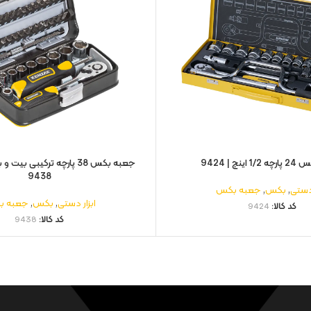
ینچ | 9424
9438
 دستی
,
بکس
,
جعبه بکس
ابزار دستی
,
بکس
,
جعبه ب
کد کالا:
9424
کد کالا:
9438