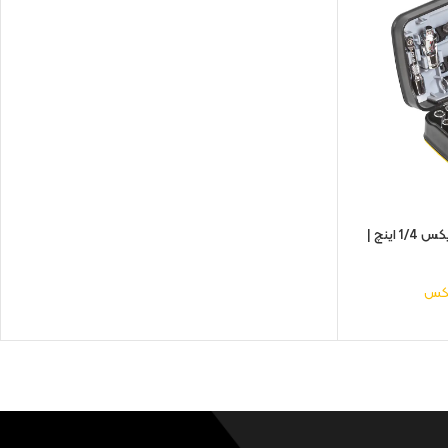
جعبه بکس 38 پارچه ترکیبی بیت و بکس 1/4 اینچ |
کس