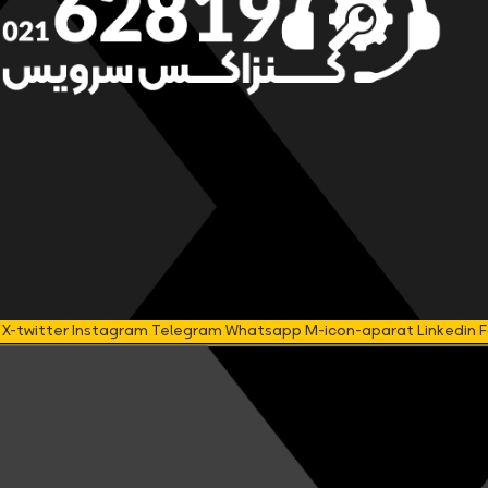
X-twitter
Instagram
Telegram
Whatsapp
M-icon-aparat
Linkedin
F