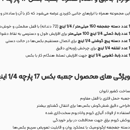
این مجموعه همراه با ابزارهای جانبی کاربردی عرضه می‌شود که کار با آن را ساده‌تر و ح
1 عدد دسته جغجغه 150 میلی‌متر / 1/4 اینچ
(72 دندانه) با قفل مطمئن و خوش‌دست
1 عدد رابط کمکی 1/4 اینچ 100 میلی‌متر
برای افزایش طول و دسترسی به نقاط دشوار
1 عدد دسته پیچ گوشتی 1/4 اینچ
برای اتصال مستقیم بکس‌ها در حالت دستی
1 عدد لقلقه 1/4 اینچ
برای چرخش زاویه‌ای دقیق
1 عدد رابط کشویی 1/4 اینچ
جهت افزایش تسلط هنگام کار با بکس
ویژگی های محصول جعبه بکس 17 پارچه 1/4 اینچ مدل 9417
ساخت کشور تایوان
جعبه حمل فلزی با قفل مقاوم
طراحی دقیق شش‌گوش بکس‌ها برای انتقال گشتاور بیشتر
استفاده از فولاد آلیاژی کروم وانادیوم سخت‌کاری شده
روکش کروم براق جهت محافظت در برابر خوردگی
دسته جغجغه ارگونومیک با عملکرد روان و قابلیت تعویض سریع بکس‌ها