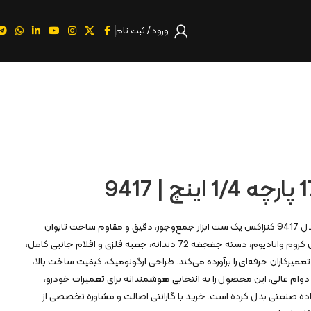
ورود / ثبت نام
جعبه بکس 17 پارچه 1/4 اینچ مدل 9417 کنزاکس یک ست ابزار جمع‌وجور، دقیق و مقاوم ساخت تایوان
است که با بکس‌های شش‌گوش کروم وانادیوم، دسته جغجغه 72 دندانه، جعبه فلزی و اقلام جانبی کامل،
تعمیرکاران حرفه‌ای را برآورده می‌کند. طراحی ارگونومیک، کیفیت ساخت بالا،
م عالی، این محصول را به انتخابی هوشمندانه برای تعمیرات خودرو،
فاده صنعتی بدل کرده است. خرید با گارانتی اصالت و مشاوره تخصصی از