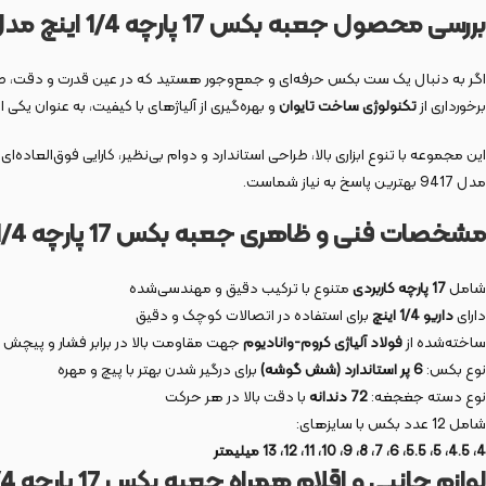
بررسی محصول جعبه بکس 17 پارچه 1/4 اینچ مدل 9417
اگر به دنبال یک ست بکس حرفه‌ای و جمع‌وجور هستید که در عین قدرت و دقت، 
برخورداری از
تکنولوژی ساخت تایوان
و بهره‌گیری از آلیاژهای با کیفیت، به عنوان یک
این مجموعه با تنوع ابزاری بالا، طراحی استاندارد و دوام بی‌نظیر، کارایی فوق‌العاده
مدل 9417 بهترین پاسخ به نیاز شماست.
مشخصات فنی و ظاهری جعبه بکس 17 پارچه 1/4 اینچ مدل 9417
شامل
17 پارچه کاربردی
متنوع با ترکیب دقیق و مهندسی‌شده
دارای
داریو 1/4 اینچ
برای استفاده در اتصالات کوچک و دقیق
ساخته‌شده از
فولاد آلیاژی کروم-وانادیوم
جهت مقاومت بالا در برابر فشار و پیچش
نوع بکس:
6 پر استاندارد (شش گوشه)
برای درگیر شدن بهتر با پیچ و مهره
نوع دسته جغجغه:
72 دندانه
با دقت بالا در هر حرکت
شامل 12 عدد بکس با سایزهای:
4، 4.5، 5، 5.5، 6، 7، 8، 9، 10، 11، 12، 13 میلیمتر
لوازم جانبی و اقلام همراه جعبه بکس 17 پارچه 1/4 اینچ مدل 9417