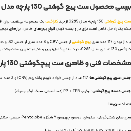
بررسی محصول ست پیچ گوشتی 130 پارچه مدل 9285
ست پیچ گوشتی
130 پارچه مدل 9285 از برند
کنزاکس
یک مجموعه بی‌نقص برای افرا
بلکه یک راه‌حل کامل است برای باز و بسته کردن انواع پیچ‌های خاص، ابزارهای دیجی
با دارا بودن 117 عدد سری
پیچ گوشتی
کنزاکس 130 عددی مدل 9285، در دسته‌ی کامل‌ترین و باکیفیت‌ترین محصولات بازار قرار می‌گیرد.
مشخصات فنی و ظاهری ست پیچگوشتی 130 پارچه مدل 9285
جنس سری پیچ‌گوشتی‌ها
: 117 عدد از جنس فولاد کروم وانادیوم (CRV) و 3 عدد سری بلند (35 میلی‌متر) از جنس S2
جنس دسته پیچ‌گوشتی
: ترکیب PP + TPR (ضد لغزش، سبک، ارگونومیک)
تعداد سری‌ها
:
سری‌های شش‌گوش، ستاره‌ای، دوسو، چهارسو، Y شکل، Pentalobe، مربعی، مثلثی، U، G، PH، Mid-plate و غیره
سری بلند S2: PH000، P2، Y000 (طول ۳۵ میلی‌متر)