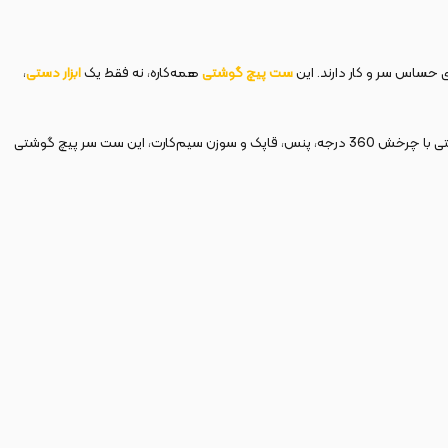
 حساس سر و کار دارند. این
ست پیچ گوشتی
همه‌کاره، نه فقط یک
ابزار دستی
،
از جنس CRV و 3 عدد سری از جنس S2، و همچنین ابزارهای جانبی بسیار کاربردی مانند رابط منعطف، رابط کمکی، دسته پیچ‌گوشتی با چرخش 360 درجه، پنس، قاپک و سوزن سیم‌کارت، این ست سر پیچ گوشتی