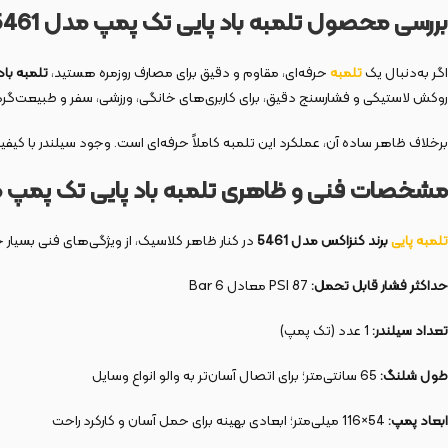
بررسی محصول تلمبه باد پایی تک پمپ مدل 5461
اگر به‌دنبال یک
تلمبه
حرفه‌ای، مقاوم و دقیق برای مصارف روزمره هستید،
تلمبه باد 
روکش لاستیکی و فشارسنج دقیق، برای کاربری‌های خانگی، ورزشی، سفر و طبیعت‌گ
برخلاف ظاهر ساده آن، عملکرد این تلمبه کاملاً حرفه‌ای است. وجود سیلندر با کی
مشخصات فنی و ظاهری تلمبه باد پایی تک پمپ مدل 
تلمبه پایی
برند کنزاکس مدل 5461
در کنار ظاهر کلاسیک، از ویژگی‌های فنی بسیار خ
حداکثر فشار قابل تحمل:
87 PSI معادل 6 Bar
تعداد سیلندر:
1 عدد (تک پمپ)
طول شلنگ:
65 سانتی‌متر؛ برای اتصال آسان‌تر به والو انواع وسایل
ابعاد پمپ:
54×116 میلی‌متر؛ ابعادی بهینه برای حمل آسان و کارکرد راحت