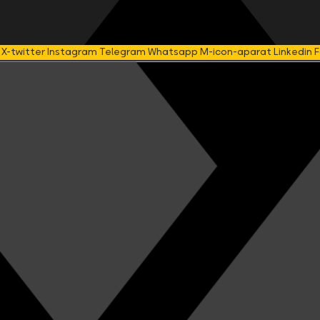
X-twitter
Instagram
Telegram
Whatsapp
M-icon-aparat
Linkedin
F