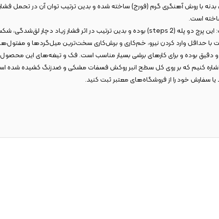
قابلیت بدنه این محصول نیست؛ این بدنه با روش آهنگری گرم (فورج) ساخته شده و بدین ترتیب توان 
ساخته است.
همچنین پرچ انبر آرماتور بندی 10 اینچ کنزاکس مدل KTP-110 بسیار قابل‌توجه است:‌ این پرچ دو پله 
 با حداقل وارد کردن نیرو، خم‌کاری و برش‌کاری سخت‌ترین میل‌گردها و مفتول‌ها ر
یز اشاره کنیم که بر روی کل سطح انبر روکش فسفات مشکی و ضدزنگ کشیده شده است 
یا سفارش خود را از فروشگاه‌های معتبر ثبت کنید.