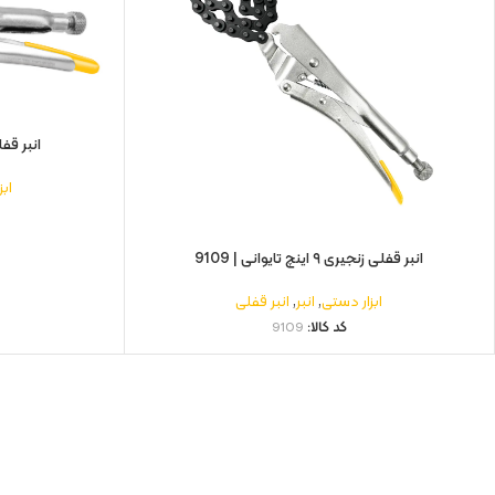
انبر قفلی 7 اینچ تایوان 
اب
انبر قفلی زنجیری ۹ اینچ تایوانی | 9109
ابزار دستی
,
انبر
,
انبر قفلی
کد کالا:
9109