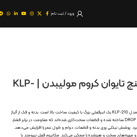
ورود / ثبت نام
انبر قفلی ۱۰ اینچ تایوان کروم مولیبدن | KLP-
انبر قفلی ۱۰ اینچ تایوان کنزاکس مدل KLP-210 یک انبرقفلی بزرگ با کیفیت ساخت بالا است. بدنه و فک از آلیاژ
کروم‌مولیبدن با روش DROP FORGED ساخته شده و قطعات سخت‌کاری شده‌اند که مقاومت در برابر فشار،
‌برد. پوشش نیکلی روی بدنه و قطعات، دوام و طول عمر را افزایش می‌دهد.
 و مهره‌های سخت و هرزشده را ممکن می‌کند. مکانیزم قفل نیرومند با