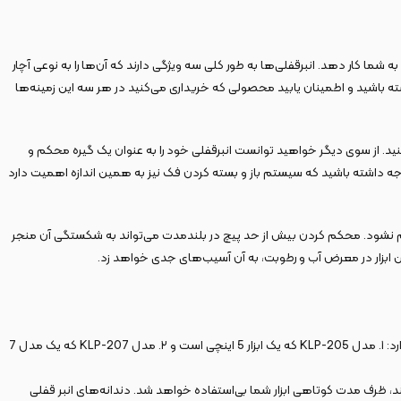
 افت کیفیت به شما کار دهد. انبرقفلی‌ها به طور کلی سه ویژگی دارند که آن‌ها را به نوعی آچار
بایست به این سه معیار توجه خاصی داشته باشید و اطمینان یابید محصولی که خریداری می‌کنید در هر سه این زمینه‌ها
د. از سوی دیگر خواهید توانست انبرقفلی خود را به عنوان یک گیره محکم و
 توجه داشته باشید که سیستم باز و بسته کردن فک نیز به همین اندازه اهمیت دارد
حکم نشود. محکم کردن بیش از حد پیچ در بلندمدت می‌تواند به شکستگی آن منجر
ین ابزار در معرض آب و رطوبت، به آن آسیب‌های جدی خواهد زد.
این محصول در سایز 10 اینچ تولید می‌شود و از همین جهت در رده انبرقفلی‌های سایز بزرگ قرار می‌گیرد. این رده از انبرقفلی‌های کنزاکس دو مدل با سایز کوچک‌تر نیز دارد: ۱. مدل KLP-205 که یک ابزار 5 اینچی است و ۲. مدل KLP-207 که یک مدل 7
د، ظرف مدت کوتاهی ابزار شما بی‌استفاده خواهد شد. دندانه‌های انبر قفلی