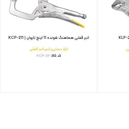
انبر قفلی هماهنگ شونده 11 اینچ تایوان | KCP-211
ی
ابزار دستی
,
انبر
,
انبر قفلی
کد کالا:
KCP-211