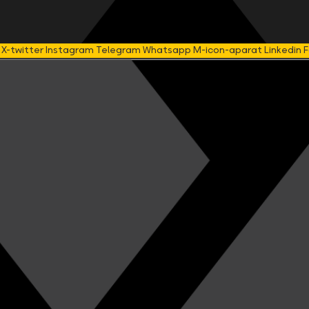
X-twitter
Instagram
Telegram
Whatsapp
M-icon-aparat
Linkedin
F