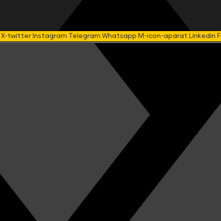
X-twitter
Instagram
Telegram
Whatsapp
M-icon-aparat
Linkedin
F