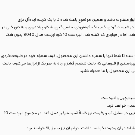
ردست 10 کاره اورست مدل 9040 با کد قدیم KMF-108 یک ابزار بسیار کوچک و سبک‌وزن، در عین حال همه‌کاره است. این محصول می‌تواند به تنهایی جایگزین 10 ابزار متفاوت باشد و همین موضوع باعث شده تا با یک گزینه ایده‌آل برای
طبیعت‌گردی، کمپینگ، کوه‌نوردی، ماهی‌گیری، شکار، پیاده‌روی و به طور کلی در
مواقع اضطراری که دسترسی زیادی به کیف ابزار خود ندارید به کار خواهد آمد. انتظار انجام کارهای صنعتی با سرعت و بهینگی کامل از این محصول شاید انتظار زیادی باشد؛ اما در مواردی که گفته شد، انبردست 10 کاره اورست مدل 9040 بدون شک
ث شده تا شما تنها با همراه داشتن این محصول، کیف همراه خود در طبیعت‌گردی
 بهره‌مندی از فنرهایی که باعث تنظیم فشار وارده به هر یک از ابزارها می‌شود، باعث
 سیم‌چین و انبردست.
مین‌ خواهد کرد.
تمامی قطعات این محصول از متریال استیل ضدزنگ تولید شده‌اند؛ همین موضوع باعث شده تا دوام بسیار بالایی در برابر فشار و ضربات احتمالی داشته باشد و همچنین در مقابل آب و رطوبت نیز کاملاً آسیب‌ناپذیر عمل کند. در مجموع انبردست 10
 در آن وجود نخواهد داشت. دوام آن نیز بسیار بالا خواهد بود.