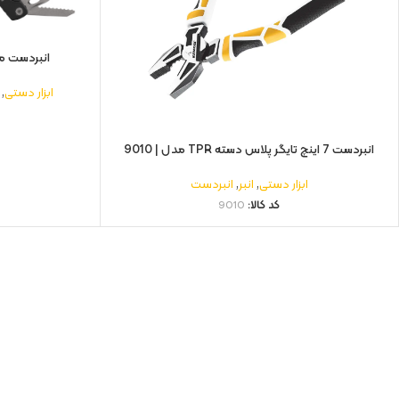
انبردست مینی 12 کاره اینفنت
ابزار دستی
,
انبردست 7 اینچ تایگر پلاس دسته TPR مدل | 9010
ابزار دستی
,
انبر
,
انبردست
کد کالا:
9010