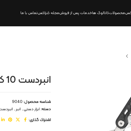
کس
محصولات
کاتالوگ‌ ها
خدمات پس از فروش
مجله کنزاکس
تماس با ما
انبردست 10 کاره اورست | 9040
شناسه محصول:
9040
دسته:
ابزار دستی
,
انبر
,
انبردست
اشتراک گذاری: