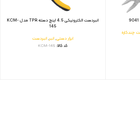
انبردست الکترونیکی 4.5 اینچ دسته TPR مدل KCM-
145
ت چندکاره
ابزار دستی
,
انبر
,
انبردست
کد کالا:
KCM-145