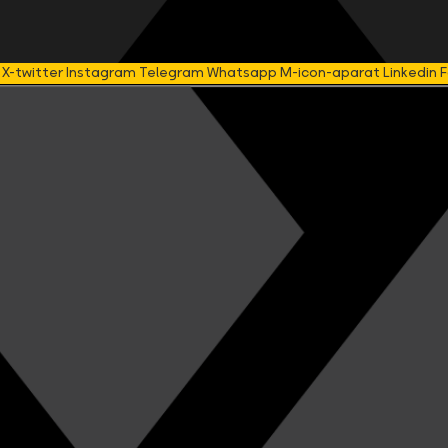
X-twitter
Instagram
Telegram
Whatsapp
M-icon-aparat
Linkedin
F