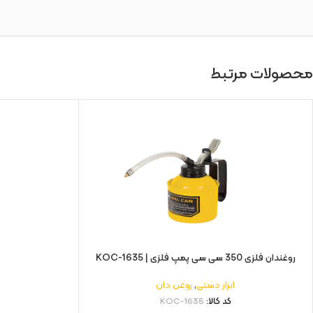
محصولات مرتبط
روغندان فلزی 350 سی سی پمپ فلزی | KOC-1635
ابزار دستی
,
روغن دان
کد کالا:
KOC-1635