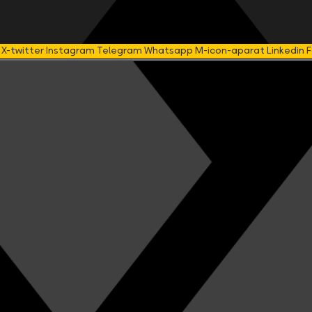
X-twitter
Instagram
Telegram
Whatsapp
M-icon-aparat
Linkedin
F