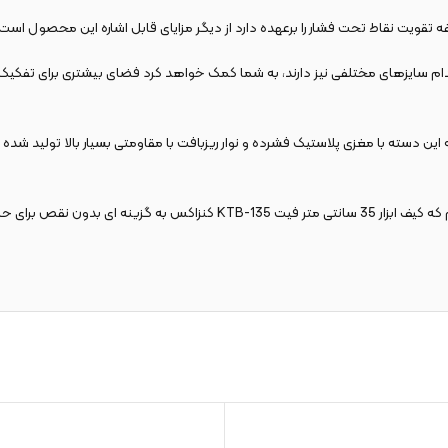
قویت نقاط تحت فشار را برعهده دارد از دیگر مزایای قابل اشاره این محصول است.
یف ابزار 35 سانتی متر فیت KTB-135 کنزاکس که هر کدام سایزهای مختلفی نیز دارند، به شما کمک خواهد کرد فضای
دسته با مغزی پلاستیک فشرده و نوار ریزبافت با مقاومتی بسیار بالا تولید شده و توا
از همراهی شما متشکریم! با توجه به مواردی که بررسی شد، به این نتیجه می رسیم 