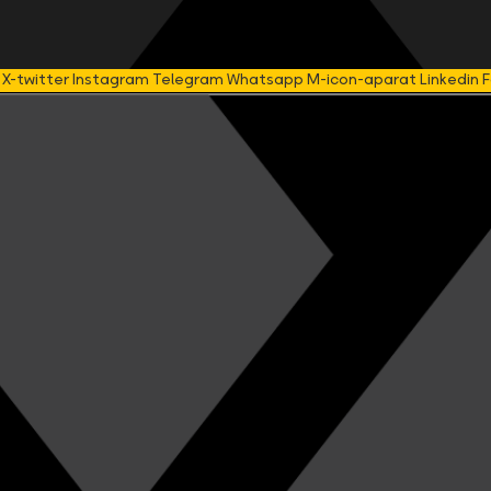
X-twitter
Instagram
Telegram
Whatsapp
M-icon-aparat
Linkedin
F