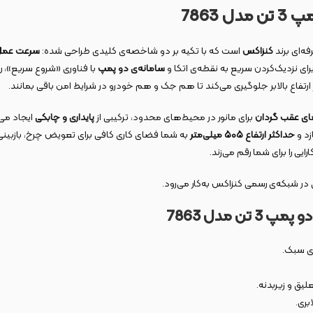
7863
ه‌ای برند
کنزاکس
است که با تکیه بر دو شاخصه‌ی کلیدی طراحی شده:
سرعت عمل 
رای نزدیک‌کردن سریع به نقطه‌ی اتکا و
سامانه‌ی دو پمپ
با فناوری «شروع سریع»، رس
 ارتفاع بالابر جلوگیری می‌کند تا هم جک و هم خودرو در شرایط امن باقی بمانند.
ای عقب گردان
برای مانور در محیط‌های محدود، ترکیبی از
پایداری و چابکی
ایجاد می‌
زد و
حداکثر ارتفاع
۵۰۵
میلی‌متر
به شما فضای کاری کافی برای تعویض چرخ، بازبینی
ی را برای شما رقم می‌زند.
 شبکه‌ی رسمی کنزاکس به‌کار می‌رود.
مدل 7863
ی سبک.
یق و زیربدنه.
بری.