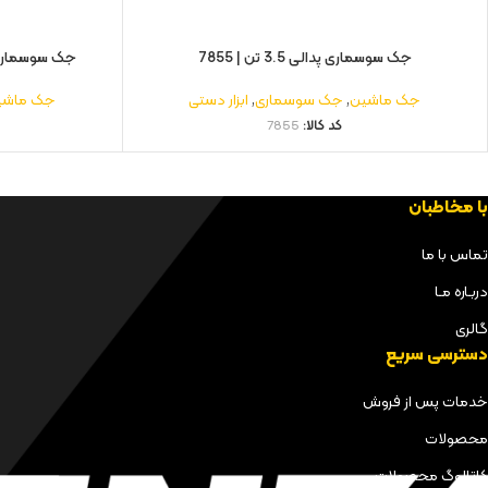
جک سوسماری پدالی 3.5 تن | 7855
جک سوسماری کورسی
جک ماشین
,
جک سوسماری
,
ابزار دستی
جک ماشی
کد کالا:
7855
با مخاطبان
تماس با ما
دربـاره مـا
گالری
دسترسی سریع
خدمات پس از فروش
محصولات
کاتالوگ محصولات