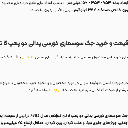
ابعاد بدنه:
۷۵۳ × ۳۵۳ × ۱۵۶
میلی‌متر
– تناسب ابعاد برای مانور در فضای محدود و 
وزن خالص دستگاه:
۳۴.۷
کیلوگرم
– وزن واقعی بدون ملحقات.
قیمت و خرید جک سوسماری کورسی پدالی دو پمپ 3 تن مدل 7863
برای خرید این محصول همین حالا به نمایندگی های رسمی
کنزاکس
یا فروشگاه های
در صورت داشتن هرگونه سوال در مورد محصول و یا نحوه خرید محصول با مراجع
بیشتر از شرکت کنزاکس میتوانید به صفحه
درباره ما
مراجعه کنید.
جک سوسماری کورسی پدالی دو پمپ 3 تن کنزاکس مدل 7863
ترکیبی از
سرعت، ایم
چدنی، چرخ‌های جلوی بزرگ و عقب گردان، زین گردان، حداقل ارتفاع
۷۵
میلی‌متر و 