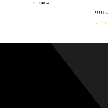
کد کالا:
7850
بزار دستی