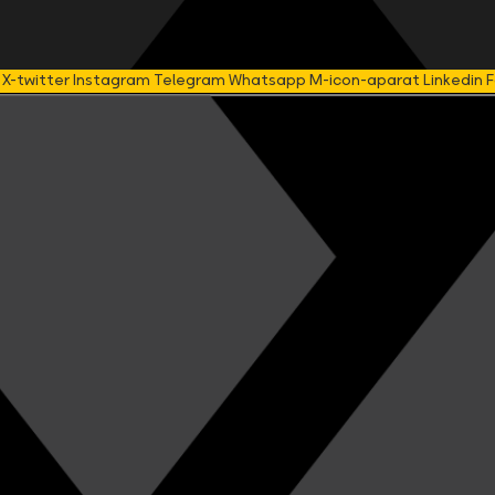
X-twitter
Instagram
Telegram
Whatsapp
M-icon-aparat
Linkedin
F