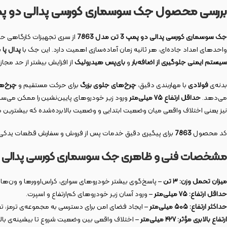
بررسی محصول جک سوسماری کورسی پدالی دو پمپ 3 تن مدل 
جک سوسماری کورسی پدالی دو پمپ 3 تن مدل 7863
از سری تجهیزات کارگاهی حرف
واحدهای امداد جاده‌ای، هر ثانیه زمان آماده‌سازی اهمیت دارد. این جک با
پدال پا
ب
سیستم ایمنی جلوگیری از اضافه‌بار
و
بای‌پس هیدرولیک
از افزایش بیشتر از حد مجاز
بدنه‌ی
فولادی
با مهاربندی دقیق،
چرخ‌های جلوی بزرگ
برای حرکت مستقیم و
چرخ‌ه
می‌دهد.
حداقل ارتفاع
۷۵
میلی‌متر
ورود زیر خودروهای پایین‌نشین را ممکن می‌سا
نیز یعنی اختلاف واقعی میان وضعیت ابتدایی و وضعیت بالابرده‌شده که بیشترین کارای
کد محصول
7863
برای پیگیری دقیق خدمات پس از فروش و سفارش قطعات یدکی در
مشخصات فنی و ظاهری جک سوسماری کورسی پدالی دو پمپ 3 تن 
میزان تحمل وزن:
۳
تن
– پاسخ‌گوی بیشتر خودروهای سواری، کراس‌اوورها و ون‌ها
حداقل ارتفاع:
۷۵
میلی‌متر
– ورود آسان زیر خودروهای کم‌ارتفاع و اسپرت.
حداکثر ارتفاع:
۵۰۵
میلی‌متر
– ایجاد فضای امن برای دسترسی به مجموعه‌ی ترمز، تعل
ارتفاع بالابری مؤثر:
۴۲۷
میلی‌متر
– اختلاف واقعی بین وضعیت شروع تا بیشینه‌ی بالا