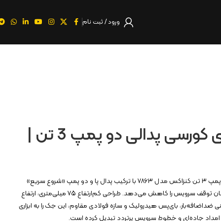
ورود / ثبت نام
جک سوسماری کورسی پدالی دو پمپ 3 تن |
جک سوسماری کورسی پدالی دو پمپ ۳ تن کنزاکس مدل ۷۸۶۳ با ترکیب پدال پا و دو پمپ «شروع سریع»
سرعت بالابری را افزایش داده و زمان توقف سرویس را کاهش می‌دهد. طراحی کم‌ارتفاع ۷۵ میلی‌متری، ارتفاع
م ایمنی ضداضافه‌بار، بای‌پس هیدرولیک و سازه فولادی مقاوم، این جک را به ابزاری
، امداد جاده‌ای و خطوط سرویس پرتردد تبدیل کرده است.