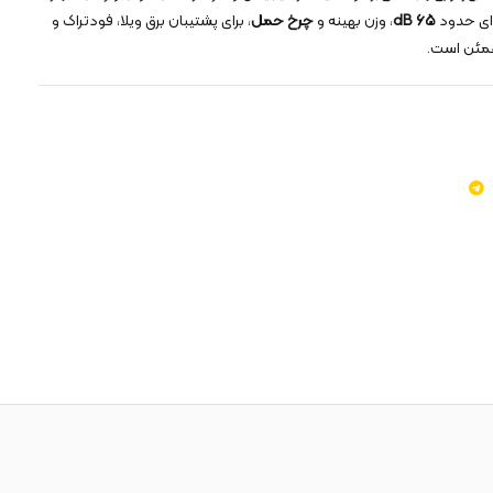
دای حدود
۶۵ dB
، وزن بهینه و
چرخ حمل
، برای پشتیبان برق ویلا، فودتراک و
طمئن است.