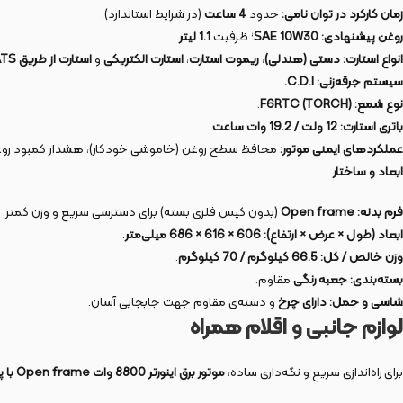
زمان کارکرد در توان نامی:
حدود
4 ساعت
(در شرایط استاندارد).
روغن پیشنهادی:
SAE 10W30
؛ ظرفیت
1.1 لیتر
.
انواع استارت:
دستی (هندلی)
،
ریموت استارت
،
استارت الکتریکی
و
استارت از طریق ATS
سیستم جرقه‌زنی:
C.D.I.
نوع شمع:
F6RTC (TORCH)
.
باتری استارت:
12 ولت / 19.2 وات ساعت
.
عملکردهای ایمنی موتور:
محافظ سطح روغن (خاموشی خودکار)، هشدار کمبود روغن
ابعاد و ساختار
فرم بدنه:
Open frame
(بدون کیس فلزی بسته) برای دسترسی سریع و وزن کمتر.
ابعاد (طول × عرض × ارتفاع):
606 × 616 × 686 میلی‌متر
.
وزن خالص / کل:
66.5 کیلوگرم / 70 کیلوگرم
.
بسته‌بندی:
جعبه رنگی
مقاوم.
شاسی و حمل:
دارای چرخ
و دسته‌ی مقاوم جهت جابجایی آسان.
لوازم جانبی و اقلام همراه
برای راه‌اندازی سریع و نگه‌داری ساده،
موتور برق اینورتر 8800 وات Open frame با پورت ATS