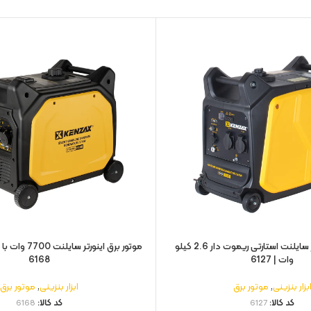
موتور برق اینورتر سایلنت استارتی ریموت دار 2.6 کیلو
وات | 6127
6168
بزار بنزینی
,
موتور برق
ابزار بنزینی
,
موتور برق
کد کالا:
6127
کد کالا:
6168