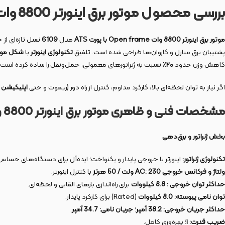
بررسی محصول موتور برق اینورتر 8800 وات Open frame با پورت ATS مدل 6109
موتور برق اینورتر 8800 وات Open frame با پورت ATS
مدل
6109
نسل تازه‌ای از
پشتیبان برق منازل و کاروان‌ها طراحی شده است. تلفیق
تکنولوژی اینورتر
با
شکل مو
کاهش وزن حدود
۲۰٪
نسبت به ژنراتورهای معمولی، حمل‌ونقل را ساده کرده است.
اگر نیاز به توان لحظه‌ای بالا، کارکرد مداوم، کنترل از راه دور (ریموت و حتی
اپلیکیشن 
مشخصات فنی و ظاهری موتور برق اینورتر 8800 وات Open frame با پورت ATS مدل 6109
بخش ژنراتور و برق‌دهی
تکنولوژی ژنراتور:
اینورتر با خروجی پایدار و یکنواخت؛ ایده‌آل برای دستگاه‌های حساس 
ولتاژ و فرکانس خروجی AC:
230 ولت / 50 هرتز
با کنترل اینورتر.
حداکثر توان خروجی :
8.8 کیلووات
برای راه‌اندازی بارهای القایی و لحظه‌ای.
توان نامی پیوسته:
8.0 کیلووات
(Rated) برای کارکرد پایدار.
حداکثر جریان خروجی:
38.2 آمپر
؛
جریان نامی:
34.7 آمپر
.
ضریب قدرت:
۱
؛ بهره‌وری کامل.