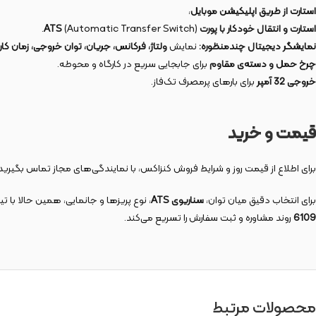
استارت از طریق اپلیکیشن موبایل
،
استارت و انتقال خودکار با پورت ATS
(Automatic Transfer Switch).
نمایشگر دیجیتال چندمنظوره:
نمایش
ولتاژ، فرکانس، جریان، توان خروجی، زمان کار
چرخ حمل و دسته‌ی مقاوم
برای جابجایی سریع در کارگاه و محوطه.
خروجی 32 آمپر
برای بارهای پرمصرف تک‌فاز.
قیمت و خرید
برای اطلاع از قیمت روز و شرایط فروش کنزاکس، با نمایندگی‌های مجاز تماس بگیرید 
برای انتخاب دقیق میان توان،
سناریوی ATS
، نوع پریزها و جانمایی، همین حالا با 
6109
روند مشاوره و ثبت سفارش را تسریع می‌کند.
محصولات مرتبط