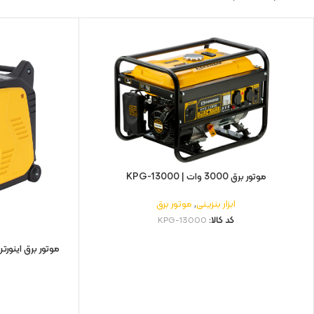
موتور برق 3000 وات | KPG-13000
ابزار بنزینی
,
موتور برق
کد کالا:
KPG-13000
ا