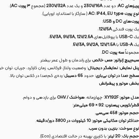
پریزهای AC:
دو عدد
230V/16A
و یک عدد
230V/32A
(مجموع
۳ پورت AC
).
نوع پورت AC:
IP44, EU type
( سازگار با استاندارد اروپایی).
پورت‌های DC و USB:
یک پورت فندکی
12V/5A
،
یک
USB-C
با پروفایل‌های
5V/3A, 9V/3A, 12V/2.5A
،
یک
USB-A
با
5V/3A, 9V/2A, 12V/1.5A
.
مجموعاً
سه پورت DC
.
سیم‌پیچ ژنراتور:
مس خالص
برای راندمان و طول عمر بیشتر.
پنل نمایش:
نمایشگر دیجیتال
؛ وضعیت ولتاژ، فرکانس، زمان کارکرد، جریان، توان خ
سطح صدا در توان بی‌باری:
حدود
65 دسیبل
؛ رده‌ی کم‌صدا در کلاس توان بالا.
بخش موتور و پیشرانش
مدل موتور:
XY192F
؛ چهارزمانه،
هواخنک / OHV
برای بازدهی و دوام.
قطر/کورس پیستون:
92 × 69 میلی‌متر
؛
حجم موتور:
458 سی‌سی
.
حداکثر توان مکانیکی موتور:
10 کیلووات در 3800 دور/دقیقه
.
نوع سوخت:
بنزین بدون سرب
.
حجم باک:
20 لیتر
؛ با کاربری بهینه در حالت اقتصادی (Eco).