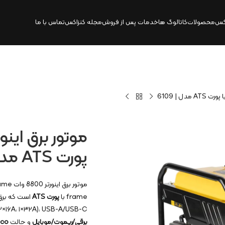
کس
محصولات
کاتالوگ‌ ها
خدمات پس از فروش
مجله کنزاکس
تماس با ما
پورت ATS مدل | 6109
موتور برق اینورتر 8800 وات Open frame با پورت ATS کنزاکس ۶۱۰۹ یک ژنراتور اینورتر
frame با
پورت ATS
است که برق
 (۲×۱۶A، ۱×۳۲A)، USB-A/USB-C
برقی/ریموت/موبایل
و حالت
Eco