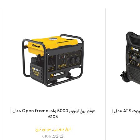
موتور برق اینورتر سایلنت 7700 وات با پورت ATS مدل |
موتور برق اینورتر 5000 وات Open frame مدل |
6105
ابزار بنزینی
,
موتور برق
کد کالا:
6105