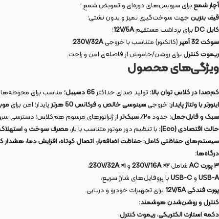
آچار شمع
برای سرویس‌های دوره‌ای و تعویض شمع ؛
قیف بنزین
جهت سوخت‌گیری تمیز و بدون نشتی؛
کابل DC
برای برداشت مستقیم
12V/5A
؛
سوکت 32 آمپر
(کانکتور) متناسب با خروجی
230V/32A
؛
ریموت کنترل
برای روشن/خاموش از فاصله‌ی امن و راحت.
ویژگی‌های محصول
کم‌صدا در کلاس توان بالا:
تولید صدای حداکثر
65 دسیبل؛
مناسب برای محوطه‌های 
اینورتر با ولتاژ پایدار:
خروجی
سینوسی خالص
و
فرکانس 50 هرتز
پایدار؛ امن برای
موبا
سبک و قابل‌حمل:
حدود
۲۰٪ سبک‌تر
از ژنراتورهای مرسوم هم‌کلاس؛ دسترسی سر
حالت اقتصادی (Eco):
با تنظیم دور موتور متناسب با بار،
مصرف سوخت
و
استهلاک
سیستم‌های حفاظتی کامل:
حفاظت اضافه‌بار، اتصال کوتاه، افزایش دما، هشدار ک
درگاه‌ها:
۳ پورت AC
شامل
۲× 230V/16A
و
۱× 230V/32A
،
USB-A
و
USB-C
با پروفایل‌های شارژ سریع،
پورت فندکی 12V/5A
برای تجهیزات خودرو و دریایی.
کنترل و روشن‌شدن هوشمند:
دکمه استارت الکتریکی
،
ریموت کنترل
،