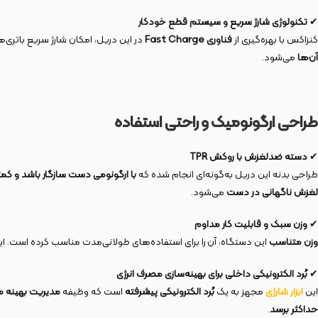
✔
تکنولوژی شارژ سریع و سیستم قطع خودکار
کنزاکس با بهره‌گیری از
فناوری
Fast Charge
در این دریل، امکان شارژ سریع باتری
آن‌ها
می‌شود.
طراحی ارگونومیک و راحتی استفاده
✔
دسته ضدلغزش با روکش
TPR
طراحی بدنه این دریل به‌گونه‌ای انجام شده که
با ارگونومی دست سازگار باشد و کمتر
لغزش ناگهانی در دست
می‌شود.
✔
وزن سبک و قابلیت کار مداوم
وزن متناسب
این دستگاه، آن را برای استفاده‌های طولانی‌مدت مناسب کرده است. ای
✔
بُرد الکترونیکی داخلی برای بهینه‌سازی مصرف انرژی
این
ابزار
شارژی
مجهز به یک
بُرد الکترونیکی پیشرفته
است که وظیفه
مدیریت بهینه مص
حداکثر برسد
.