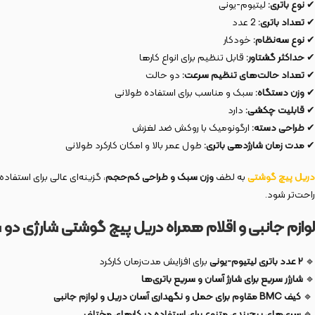
✔
نوع باتری:
لیتیوم-یونی
✔
تعداد باتری:
2 عدد
✔
نوع سه‌نظام:
خودکار
✔
حداکثر گشتاور:
قابل تنظیم برای انواع کارها
✔
تعداد حالت‌های تنظیم سرعت:
دو حالت
✔
وزن دستگاه:
سبک و مناسب برای استفاده طولانی
✔
قابلیت چکشی:
دارد
✔
طراحی دسته:
ارگونومیک با روکش ضد لغزش
✔
مدت زمان شارژدهی باتری:
طول عمر بالا و امکان کارکرد طولانی
دریل
پیچ
گوشتی
به لطف
وزن سبک و طراحی کم‌حجم
، گزینه‌ای عالی برای استفاده
راحت‌تر شود.
لوازم جانبی و اقلام همراه دریل پیچ گوشتی شارژی دو سرعته 14/4 ولت 2 ب
🔹
۲ عدد باتری لیتیوم-یونی
برای افزایش مدت‌زمان کارکرد
🔹
شارژر سریع برای شارژ آسان و سریع باتری‌ها
🔹
کیف
BMC
مقاوم برای حمل و نگهداری آسان دریل و لوازم جانبی
🔹
سری‌های پیچ‌بندی متنوع برای استفاده در کارهای مختلف