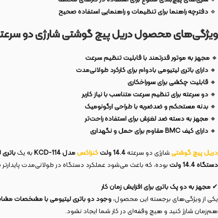
🔹
دفترچه راهنما برای تنظیمات و راهنمایی استفاده صحیح
ویژگی‌های محصول دریل پیچ گوشتی شارژی دو سرعته 14/4 ولت 2 باتری م
🔸
مجهز به موتور قدرتمند با قابلیت تنظیم سرعت
🔸
دارای باتری لیتیومی بادوام برای کارکرد طولانی‌مدت
🔸
قابلیت چکشی برای سوراخکاری
🔸
دو سرعته برای تنظیم سرعت متناسب با نیاز کاربر
🔸
بدنه مستحکم و ضدضربه با طراحی ارگونومیک
🔸
مجهز به دسته ضد لغزش برای استفاده راحت‌تر
🔸
دارای کیف
BMC
مقاوم برای حمل و نگهداری
دریل
پیچ
گوشتی
شارژی دو سرعته
14.4 ولت
کنزاکس
مدل
KCD-114
به یک
باتری لیت
دستگاه 14.4 ولت
بوده، که باعث می‌شود عملکرد دستگاه در طولانی‌مدت پایدارتر ب
✔
مجهز به دو پک باتری برای افزایش زمان کار
یکی از ویژگی‌های برجسته این محصول،
وجود دو باتری لیتیومی با مشخصات مشاب
هم‌زمان شارژ کنید و هیچ وقفه‌ای در کار شما ایجاد نشود.