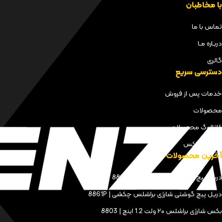
با مخاطبان
تماس با ما
دربـاره مـا
گالری
دسترسی سریع
خدمات پس از فروش
محصولات
کاتالوگ محصولات
مجله کنزاکس
آخرین محصولات
دریل پیچ گوشتی شارژی براشلس | 8898
دریل پیچ گوشتی شارژی براشلس چکشی | 8861P
بکس شارژی براشلس ۲۰ ولت 1.2 اینچ | 8803