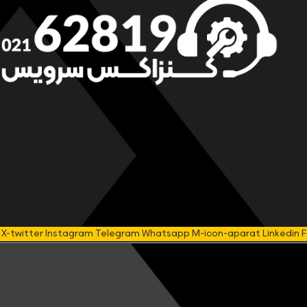
X-twitter
Instagram
Telegram
Whatsapp
M-icon-aparat
Linkedin
F