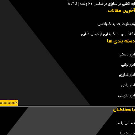
اره افقی بر شارژی براشلس ۲۰ ولت | 8710
آخرین مقالات
وبسایت جدید کنزاکس
نکات مهم نگهداری از دریل شاری
دسته بندی ها
ابزار دستی
ابزار برقی
ابزار شارژی
ابزار بادی
ابزار بنزینی
acebook
با مخاطبان
تماس با ما
دربـاره مـا